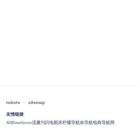
robots
sitemap
友情链接
AllEmoticon
流量刊
闪电图床
柠檬导航
奈导航
电商导航网