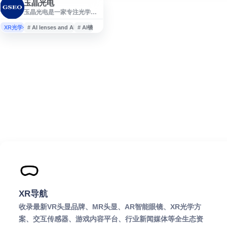
玉晶光电
玉晶光电是一家专注光学技
术与镜头产品的企业，提供
从光学设计、设备开发、制
XR光学公司
# AI lenses and AR/VR lenses
# AI镜头
程开发到制造的垂直整合服
务。公司产品涵盖手机镜
头、车用镜头、AI 镜头及
AR/VR 镜头等领域，面向多
种应用场景提供光学解决方
案。
XR导航
收录最新VR头显品牌、MR头显、AR智能眼镜、XR光学方
案、交互传感器、游戏内容平台、行业新闻媒体等全生态资