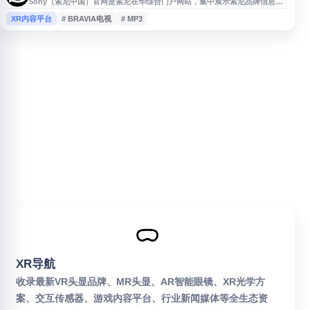
Sony（索尼中国）官网是索尼在华综合门户网站，集中展示索尼品牌信息、
消费电子产品、娱乐内容、商务解决方案、技术研发与可持续发展动态。网站
XR内容平台
# BRAVIA电视
# MP3
涵盖相机、音频设备、BRAVIA电视、PlayStation相关内容，以及影视、音
乐、动画、影像传感、专业广播、车载和医疗影像等业务信息，并提供产品体
验、服务支持、新闻资讯与商业合作入口。
XR导航
收录最新VR头显品牌、MR头显、AR智能眼镜、XR光学方
案、交互传感器、游戏内容平台、行业新闻媒体等全生态资