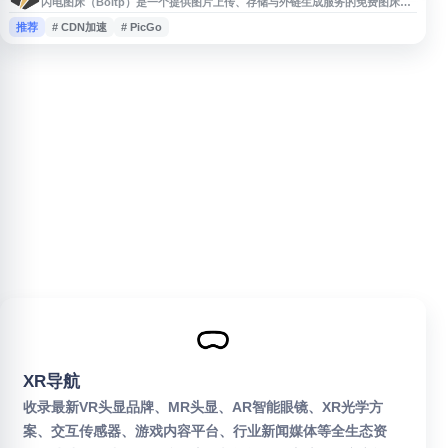
闪电图床（Boltp）是一个提供图片上传、存储与外链生成服务的免费图床平
台，支持原图保存、图片转链接、批量上传及全球 CDN 加速。网站兼容
推荐
# CDN加速
# PicGo
PicGo、WordPress、Typecho 等常用工具，并提供 API 接口和浏览器扩
展，适用于博客、论坛、站长内容管理，以及亚马逊、Shopify 等电商平台的
图片托管与外链使用场景。
XR导航
收录最新VR头显品牌、MR头显、AR智能眼镜、XR光学方
案、交互传感器、游戏内容平台、行业新闻媒体等全生态资