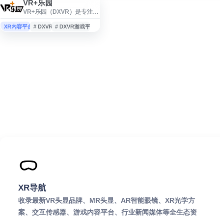
VR+乐园
VR+乐园（DXVR）是专注于
虚拟现实技术与线下科娱体
验结合的 VR 品牌，提供 VR
XR内容平台
# DXVR
# DXVR游戏平台
游戏、VR 体验馆、VR 剧本
杀、VR 密室逃脱等沉浸式娱
乐内容与设备方案。平台面
向商业地产、文旅娱乐及门
店运营场景，涵盖 VRMR 软
件研发、游戏平台内容建
设、线下门店拓展与运营支
持，致力于推动线下娱乐产
业数字化升级。
XR导航
收录最新VR头显品牌、MR头显、AR智能眼镜、XR光学方
案、交互传感器、游戏内容平台、行业新闻媒体等全生态资