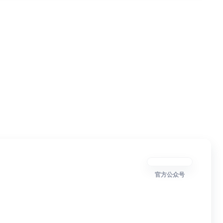
官方公众号