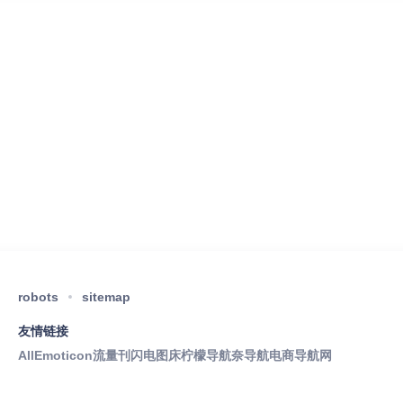
robots
sitemap
友情链接
AllEmoticon
流量刊
闪电图床
柠檬导航
奈导航
电商导航网