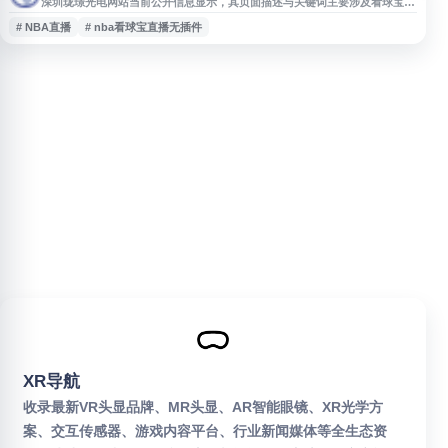
深圳珑璟光电网站当前公开信息显示，其页面描述与关键词主要涉及看球宝直
播、德甲直播、英超直播、西甲直播、NBA直播等体育赛事直播内容，并提供
# NBA直播
# nba看球宝直播无插件
赛事赛程、高清在线观看及解说相关服务。该站点可作为用户了解体育直播入
口、足球与篮球赛事直播安排及相关观看信息的参考页面。
XR导航
收录最新VR头显品牌、MR头显、AR智能眼镜、XR光学方
案、交互传感器、游戏内容平台、行业新闻媒体等全生态资