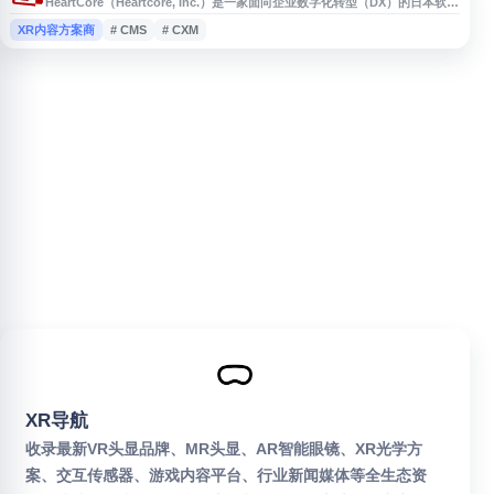
HeartCore（Heartcore, Inc.）是一家面向企业数字化转型（DX）的日本软件
与解决方案提供商，提供 CXM、CMS、Process Mining、Task Mining、
XR内容方案商
# CMS
# CXM
RPA、VR360 等产品与服务。官方资料显示，其方案已被日本 791 家以上企
业采用，适合关注企业级数字化管理与营销工具的用户了解。
XR导航
收录最新VR头显品牌、MR头显、AR智能眼镜、XR光学方
案、交互传感器、游戏内容平台、行业新闻媒体等全生态资