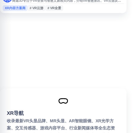
商迪3D专注于VR全景与智慧文旅相关内容，介绍VR智慧景区、VR云游及智
能化景区服务等应用场景。网站文章围绕旅游业数字化升级、文旅融合创新、
XR内容方案商
# VR云游
# VR全景
无接触式便民服务等方向，展示VR技术在景区导览、线上游览和沉浸式体验
中的应用价值，适合关注VR全景、智慧景区建设和文旅数字化解决方案的用
户参考。
XR导航
收录最新VR头显品牌、MR头显、AR智能眼镜、XR光学方
案、交互传感器、游戏内容平台、行业新闻媒体等全生态资