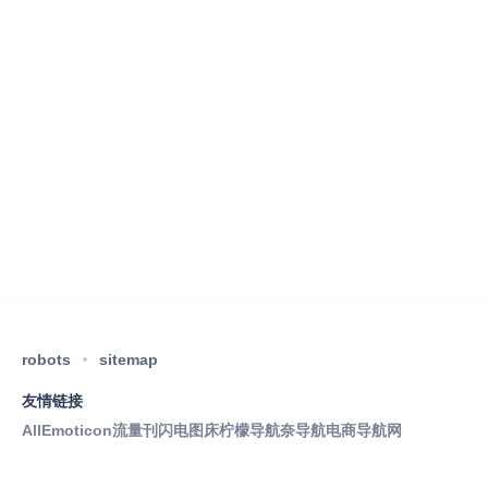
robots
sitemap
友情链接
AllEmoticon
流量刊
闪电图床
柠檬导航
奈导航
电商导航网