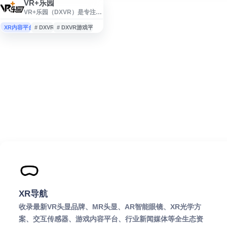
VR+乐园
VR+乐园（DXVR）是专注于
虚拟现实技术与线下科娱体
验结合的 VR 品牌，提供 VR
XR内容平台
# DXVR
# DXVR游戏平台
游戏、VR 体验馆、VR 剧本
杀、VR 密室逃脱等沉浸式娱
乐内容与设备方案。平台面
向商业地产、文旅娱乐及门
店运营场景，涵盖 VRMR 软
件研发、游戏平台内容建
设、线下门店拓展与运营支
持，致力于推动线下娱乐产
业数字化升级。
XR导航
收录最新VR头显品牌、MR头显、AR智能眼镜、XR光学方
案、交互传感器、游戏内容平台、行业新闻媒体等全生态资