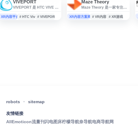
VIVEPORT
Maze Theory
VIVEPORT 是 HTC VIVE 推
Maze Theory 是一家专注于
出的虚拟现实内容平台，提
互动娱乐与游戏开发的海外
供 VR 游戏、应用与沉浸式体
工作室网站，主要展示其游
XR内容平台
# HTC Vive
# VIVEPORT
XR内容方案商
# VR内容
# XR游戏
验的浏览、购买和订阅服
戏作品、项目动态与公司信
务。网站面向 VR 设备用户，
息，适合关注游戏开发、VR
涵盖动作、冒险、教育、艺
内容和数字娱乐的用户访
术、娱乐等多类内容，并支
问。
持按设备兼容性和内容类型
查找资源。用户可通过
VIVEPORT 获取适用于 VIVE
及部分兼容头显的 VR 内容，
是了解和获取虚拟现实应用
的重要入口之一。
robots
sitemap
友情链接
AllEmoticon
流量刊
闪电图床
柠檬导航
奈导航
电商导航网