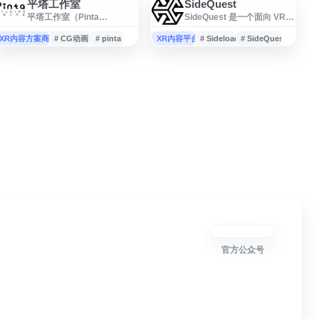
平塔工作室
SideQuest
平塔工作室（Pinta
SideQuest 是一个面向 VR
Studios）是一家专注于电
用户的内容发现与下载平
影、广告、CG 动画、三维动
台，提供 VR 热门作品、独立
XR内容方案商
# CG动画
# pinta
XR内容平台
# Sideload
# SideQuest
画与 VR 内容创作的动画工作
游戏、仅限 sideload 安装内
室，提供动画短片、动画广
容和早期体验版资源，并配
告、动画营销及沉浸式影像
有实用工具与使用指南，帮
等相关制作服务。网站展示
助用户更好地管理和扩展 VR
工作室项目与品牌信息，适
设备体验。
合关注动画制作、影视创
意、VR 故事内容和商业视觉
传播的用户了解。
官方公众号