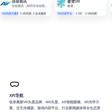
佳创视讯
傲雪VR
佳创视讯（深圳市佳创视讯
傲雪
技术股份有限公司）是一家
VR（aoxueruishi.com）是
提供视讯相关技术与服务的
一个以 VR 相关内容为主题的
XR内容方案商
# VR内容
# 企业服务
XR内容平台
# VR
# VR内容
企业，官网展示公司信息、
网站，适合关注虚拟现实、
业务介绍、产品与解决方
VR 应用、行业信息及相关资
案、新闻动态及投资者相关
源的用户访问。本站收录该
内容。网站面向行业客户、
网站，便于用户快速了解傲
合作伙伴和关注企业发展的
雪VR的基本信息并通过导航
用户，便于了解佳创视讯在
入口访问其官方网站。
视频技术、应用服务及相关
领域的业务布局与最新资
讯。
XR导航
收录最新VR头显品牌、MR头显、AR智能眼镜、XR光学方
案、交互传感器、游戏内容平台、行业新闻媒体等全生态资