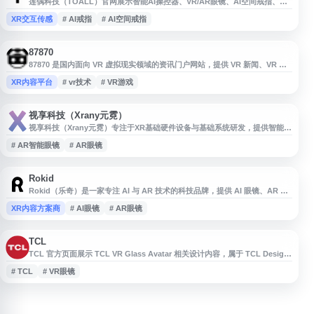
莲偶科技（TOALL）官网展示智能AI操控器、VR/AR眼镜、AI空间戒指、同
声传译翻译器、魔法飞碟等创新科技产品，覆盖智能办公设备、儿童科技玩具
XR交互传感
# AI戒指
# AI空间戒指
与智能潮玩等领域。网站提供产品信息与品牌介绍，适合关注智能硬件、
AR/VR设备、办公效率工具及创新娱乐产品的用户了解相关服务。
87870
87870 是国内面向 VR 虚拟现实领域的资讯门户网站，提供 VR 新闻、VR 游
戏、VR 眼镜、VR 技术、VR 视频、VR 软件、VR 电影等相关内容报道。网站
XR内容平台
# vr技术
# VR游戏
聚焦虚拟现实行业动态与用户体验信息，适合 VR 爱好者、从业者及关注虚拟
现实技术发展的用户浏览参考。
视享科技（Xrany元霓）
视享科技（Xrany元霓）专注于XR基础硬件设备与基础系统研发，提供智能眼
镜、AR眼镜、VR眼镜等轻量级XR终端解决方案。产品强调多模态交互、丰富
# AR智能眼镜
# AR眼镜
应用场景与较全面的功能，适用于巨幕观影等多种体验场景。
Rokid
Rokid（乐奇）是一家专注 AI 与 AR 技术的科技品牌，提供 AI 眼镜、AR 眼
镜、空间计算套装、随身大屏显示设备及 YodaOS 空间计算系统等产品与解
XR内容方案商
# AI眼镜
# AR眼镜
决方案。官网展示 Rokid Glasses、Rokid AR Lite、Rokid Max 等硬件，以
及语音识别、自然语言处理、计算机视觉、光学显示和芯片平台等相关技术应
用，服务消费娱乐、行业应用
TCL
TCL 官方页面展示 TCL VR Glass Avatar 相关设计内容，属于 TCL Design
Awards 项目的一部分。页面围绕 VR 眼镜产品的外观、交互体验与设计理念
# TCL
# VR眼镜
进行介绍，适合关注 TCL 产品设计、虚拟现实设备、智能硬件创新及消费电
子设计趋势的用户浏览参考。