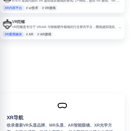
87870 是国内面向 VR 虚拟现实领域的资讯门户网站，提供 VR 新闻、VR 游
戏、VR 眼镜、VR 技术、VR 视频、VR 软件、VR 电影等相关内容报道。网站
XR内容平台
# vr技术
# VR游戏
聚焦虚拟现实行业动态与用户体验信息，适合 VR 爱好者、从业者及关注虚拟
现实技术发展的用户浏览参考。
VR陀螺
VR陀螺是专注于 VR/AR 与智能硬件领域的行业资讯平台，围绕虚拟现实、增
强现实、全息投影、VR/AR游戏、影视内容、平台分发及投资动态等方向提供
XR新闻媒体
# AR
# AR游戏
信息服务。网站关注产业趋势、项目进展、人物案例和创业机会，适合从业
者、创业者、投资机构及对 VR/AR 技术与内容生态感兴趣的用户获取行业参
考。
XR导航
收录最新VR头显品牌、MR头显、AR智能眼镜、XR光学方