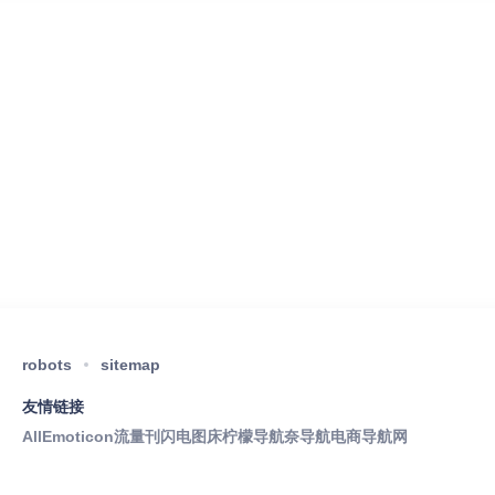
robots
sitemap
友情链接
AllEmoticon
流量刊
闪电图床
柠檬导航
奈导航
电商导航网