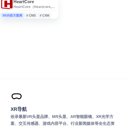
HeartCore
HeartCore（Heartcore,
Inc.）是一家面向企业数字化
转型（DX）的日本软件与解
XR内容方案商
# CMS
# CXM
决方案提供商，提供 CXM、
CMS、Process Mining、
Task Mining、RPA、VR360
等产品与服务。官方资料显
示，其方案已被日本 791 家
以上企业采用，适合关注企
业级数字化管理与营销工具
的用户了解。
XR导航
收录最新VR头显品牌、MR头显、AR智能眼镜、XR光学方
案、交互传感器、游戏内容平台、行业新闻媒体等全生态资