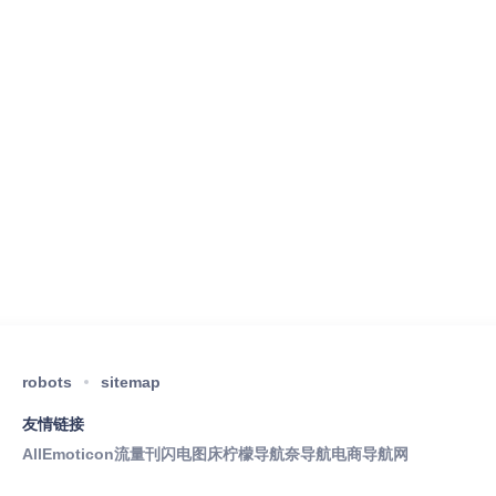
robots
sitemap
友情链接
AllEmoticon
流量刊
闪电图床
柠檬导航
奈导航
电商导航网