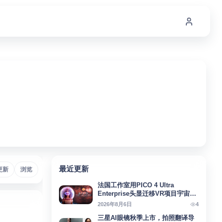
最近更新
Micro-OLED
更新
浏览
# Meta
# AI助手
# AIAgent
# SteamFrame
#
法国工作室用PICO 4 Ultra
Enterprise头显迁移VR项目宇宙回
响
4
2026年8月6日
三星AI眼镜秋季上市，拍照翻译导