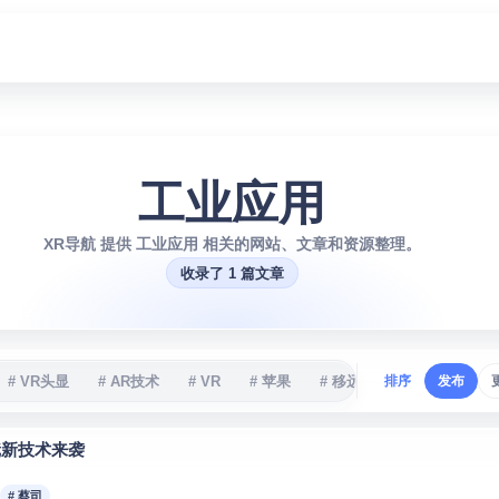
工业应用
XR导航 提供 工业应用 相关的网站、文章和资源整理。
收录了 1 篇文章
# VR头显
# AR技术
# VR
# 苹果
# 移远通信
排序
# XR
发布
# 
配镜新技术来袭
# 蔡司