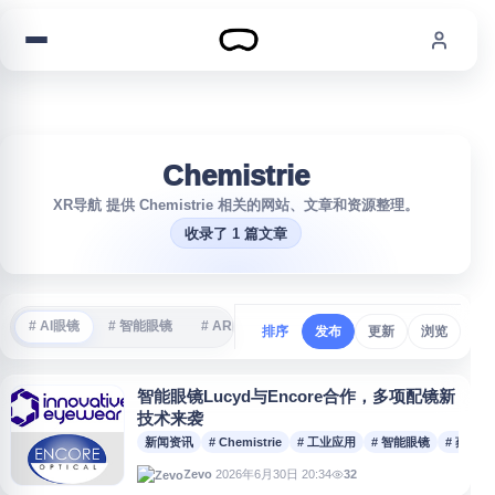
跳到内容
Chemistrie
XR导航 提供 Chemistrie 相关的网站、文章和资源整理。
收录了 1 篇文章
# AI眼镜
# 智能眼镜
# AR眼镜
# VR游戏
# 沉浸式体验
#
排序
发布
更新
浏览
智能眼镜Lucyd与Encore合作，多项配镜新
技术来袭
新闻资讯
# Chemistrie
# 工业应用
# 智能眼镜
# 蔡司
2026年6月30日 20:34
32
Zevo