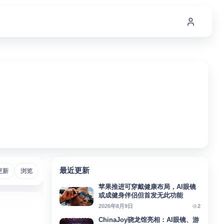
最近更新
移远通信
更新
浏览
# AI
# VisionPro
# Micro-OLED
# Meta
# AI助手
苹果推进可穿戴健康布局，AI眼镜
或成健身伴侣但首发无此功能
2
2026年8月9日
ChinaJoy骁龙馆亮相：AI眼镜、游