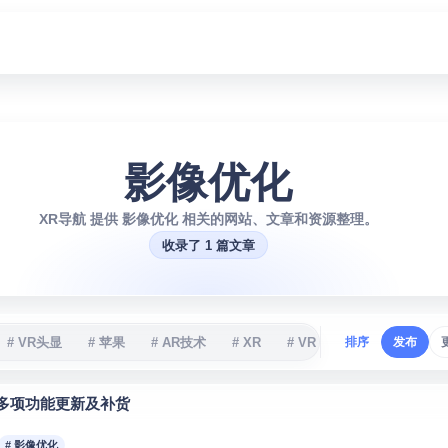
影像优化
XR导航 提供 影像优化 相关的网站、文章和资源整理。
收录了 1 篇文章
# VR头显
# 苹果
# AR技术
# XR
# VR
# XR设备
排序
发布
# 
级，多项功能更新及补货
# 影像优化