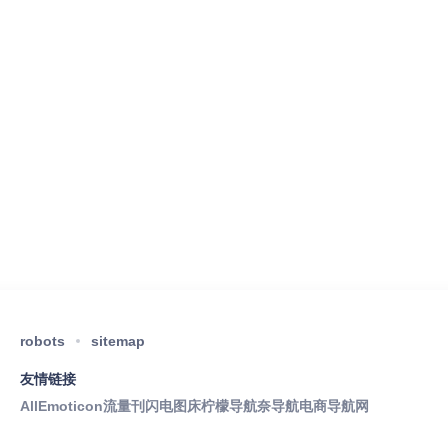
robots
sitemap
友情链接
AllEmoticon
流量刊
闪电图床
柠檬导航
奈导航
电商导航网