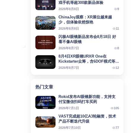
戏手机等超300款新品体验
9
2026年8月8日
ChinaJoy观察：XR展位越来越
少，但体验依然惊艳
11
2026年8月8日
闪极AI眼镜新品发布会8月18日 好
看不像AI眼镜
8
2026年8月7日
8月4日XR眼镜URXR One在
Kickstarter众筹，含6DOF模式等亮
点
12
2026年8月7日
热门文章
Rokid发布AI眼镜新功能，支持支
付宝微信扫码打车买药
105
2026年7月1日
VAST完成超10亿A3轮融资，技术
产品不断迭代升级
77
2026年7月10日