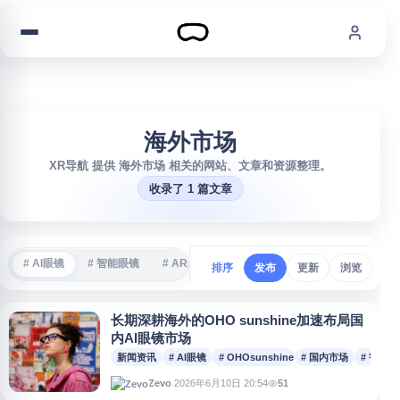
跳到内容
海外市场
XR导航 提供 海外市场 相关的网站、文章和资源整理。
收录了 1 篇文章
# AI眼镜
# 智能眼镜
# AR眼镜
# VR游戏
# 沉浸式体验
#
排序
发布
更新
浏览
长期深耕海外的OHO sunshine加速布局国
内AI眼镜市场
新闻资讯
# AI眼镜
# OHOsunshine
# 国内市场
# 智能
2026年6月10日 20:54
51
Zevo