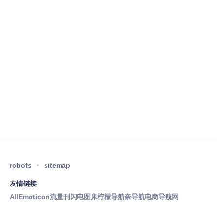
robots
sitemap
友情链接
AllEmoticon
流量刊
闪电图床
柠檬导航
奈导航
电商导航网