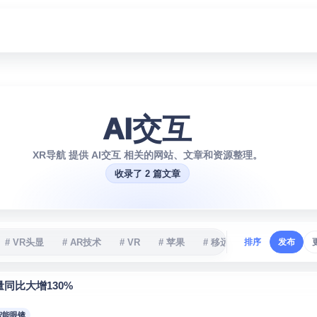
AI交互
XR导航 提供 AI交互 相关的网站、文章和资源整理。
收录了 2 篇文章
# VR头显
# AR技术
# VR
# 苹果
# 移远通信
排序
# XR
发布
# 
同比大增130%
 智能眼镜