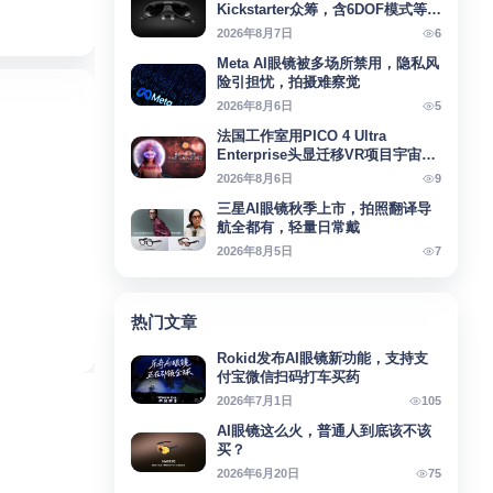
Kickstarter众筹，含6DOF模式等亮
点
6
2026年8月7日
Meta AI眼镜被多场所禁用，隐私风
险引担忧，拍摄难察觉
5
2026年8月6日
法国工作室用PICO 4 Ultra
Enterprise头显迁移VR项目宇宙回
响
9
2026年8月6日
三星AI眼镜秋季上市，拍照翻译导
航全都有，轻量日常戴
7
2026年8月5日
热门文章
Rokid发布AI眼镜新功能，支持支
付宝微信扫码打车买药
105
2026年7月1日
AI眼镜这么火，普通人到底该不该
买？
75
2026年6月20日