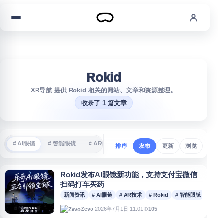
跳到内容
Rokid
XR导航 提供 Rokid 相关的网站、文章和资源整理。
收录了 1 篇文章
# AI眼镜
# 智能眼镜
# AR眼镜
# VR游戏
# 沉浸式体验
#
排序
发布
更新
浏览
Rokid发布AI眼镜新功能，支持支付宝微信
扫码打车买药
新闻资讯
# AI眼镜
# AR技术
# Rokid
# 智能眼镜
2026年7月1日 11:01
105
Zevo