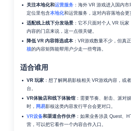
关注本地化和
运营服务
：海外 VR 游戏进入国
定位里包含
本地化
和运营服务，这对内容落地会更
适配线上线下分发场景
：它不只面对个人 VR 玩家
内容的门店来说，这一点很关键。
降低 VR 内容筛选成本
：VR游戏数量不少，但真
核
的内容矩阵能帮用户少走一些弯路。
适合谁用
VR 玩家
：想了解网易影核相关 VR游戏内容，或
台。
VR体验店和线下体验馆
：需要节奏、射击、派对娱
时，
网易
影核这类内容发行平台会更对口。
VR设备
和渠道合作伙伴
：如果业务涉及 Quest、
营，可以把它看作一个内容合作入口。