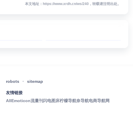
本文地址：https://www.xrdh.cn/ws/240，转载请注明出处。
尼
PlayStation Store
yStation中国官
PlayStation Store
提供PS5、PS4
是索尼互动娱乐提
机、游戏、配
供的官方数字内容
、服务与支持等
商店，面向
方信息，涵盖产
PlayStation 用户提
robots
sitemap
介绍、最新资讯
供游戏、追加内
购买参考，适合
容、试玩版、预购
友情链接
layStation官
内容、会员服务及
AllEmoticon
流量刊
闪电图床
柠檬导航
奈导航
电商导航网
内容的用户。
优惠活动等信息。
用户可浏览 PS5、
PS4 等平台的最新