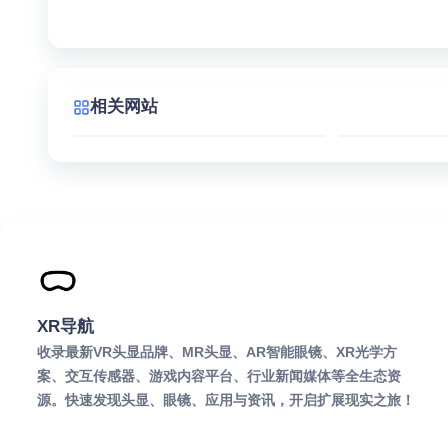
相关网站
PICO XR
索
PICO XR 是 PICO
Pla
官方虚拟现实产品
网，
与服务网站，提供
主
一体式 VR 头显、
件
VR 游戏、沉浸式娱
官
乐与互动体验相关
品
信息。网站展示
与
XR导航
PICO VR 设备特
查找P
收录最新VR头显品牌、MR头显、AR智能眼镜、XR光学方
点、应用场景及支
方
案、交互传感器、游戏内容平台、行业新闻媒体等全生态资
持内容，适合关注
源。快速发现头显、眼镜、应用与资讯，开启扩展现实之旅！
家用虚拟现实、独