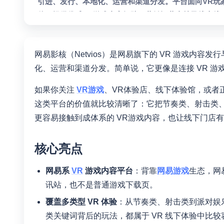
引进、发行、本地化、运营和渠道分发。平台面向VR玩
伴，提供优质VR游戏内容矩阵、营销运营支持及线上线
类、派对娱乐等多种VR体验，致力于降低用户接触VR游
展。
网易影核（Netvios）是网易旗下的 VR 游戏内
化、运营和渠道分发。简单说，它更像是连接 VR 游戏
如果你关注
VR游戏
、VR体验店、线下体验馆，或者正在
这类平台的价值就比较清晰了：它把节奏类、射击类、
更容易接触到成体系的 VR游戏内容，也让线下门店
核心亮点
网易系
VR
游戏内容平台
：背靠
网易游戏
生态，网
讯站，也不是普通游戏下载页。
覆盖多类型 VR 体验
：从节奏类、射击类到派对娱
类关键词背后的玩法，都属于 VR 线下体验中比