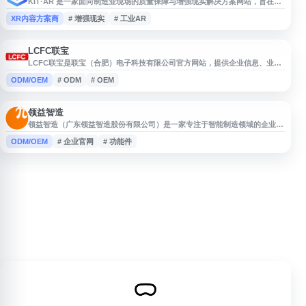
KIT·AR 是一家面向制造业现场的质量保障与增强现实解决方案网站，旨在帮
助企业减少生产车间错误修复所需的时间与成本。其服务结合增强现实技术与
XR内容方案商
# 增强现实
# 工业AR
质量控制流程，用于支持操作指导、问题识别和现场作业改进，适合关注智能
制造、工业数字化、质量管理和生产效率提升的企业了解相关应用与方案。
LCFC联宝
LCFC联宝是联宝（合肥）电子科技有限公司官方网站，提供企业信息、业务
介绍、新闻动态及相关服务内容。网站面向客户、合作伙伴及求职者展示公司
ODM/OEM
# ODM
# OEM
概况、发展动态与联系方式，便于了解联宝在电子科技与智能制造领域的相关
信息。
领益智造
领益智造（广东领益智造股份有限公司）是一家专注于智能制造领域的企业，
围绕精密功能件、结构件、模组及相关产品提供研发、生产与服务。公司官网
ODM/OEM
# 企业官网
# 功能件
展示企业概况、业务布局、产品与解决方案、投资者关系及新闻动态等信息，
便于用户了解领益智造的发展情况、产业能力和相关公告内容，适合关注智能
制造、精密制造及企业信息的用户访问。