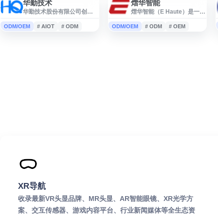
华勤技术
熠华智能
华勤技术股份有限公司创立
熠华智能（E Haute）是一家
于2005年，总部位于上海，
专注于平板电脑 ODM 制造与
是一家全球智能产品平台型
定制服务的企业，面向不同
ODM/OEM
# AIOT
# ODM
ODM/OEM
# ODM
# OEM
企业。公司面向科技品牌客
应用场景提供平板电脑产品
户提供产品级、系统级、软
方案、硬件定制与技术支
硬件研发及运营制造等端到
持。网站展示其平板电脑制
端服务，业务覆盖智能手
造能力、产品服务及定制化
机、平板电脑、笔记本电
解决方案，适合需要寻找平
脑、智能穿戴、AIoT、数据
板电脑供应商、ODM 合作伙
中心产品和汽车电子等领
伴或行业终端设备方案的用
域，产品与服务覆盖全球100
户参考。
多个国家和地区。
XR导航
收录最新VR头显品牌、MR头显、AR智能眼镜、XR光学方
案、交互传感器、游戏内容平台、行业新闻媒体等全生态资