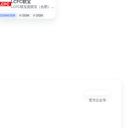
LCFC联宝
LCFC联宝是联宝（合肥）电
子科技有限公司官方网站，
提供企业信息、业务介绍、
ODM/OEM
# ODM
# OEM
新闻动态及相关服务内容。
网站面向客户、合作伙伴及
求职者展示公司概况、发展
动态与联系方式，便于了解
联宝在电子科技与智能制造
领域的相关信息。
官方公众号