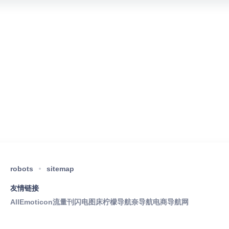
robots
sitemap
友情链接
AllEmoticon
流量刊
闪电图床
柠檬导航
奈导航
电商导航网