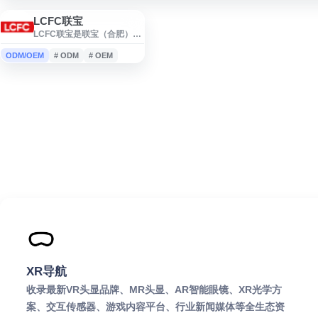
LCFC联宝
LCFC联宝是联宝（合肥）电
子科技有限公司官方网站，
提供企业信息、业务介绍、
ODM/OEM
# ODM
# OEM
新闻动态及相关服务内容。
网站面向客户、合作伙伴及
求职者展示公司概况、发展
动态与联系方式，便于了解
联宝在电子科技与智能制造
领域的相关信息。
XR导航
收录最新VR头显品牌、MR头显、AR智能眼镜、XR光学方
案、交互传感器、游戏内容平台、行业新闻媒体等全生态资