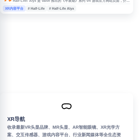
Half-Life: Alyx 是 Valve 推出的《半衰期》系列 VR 游戏官方网站页面，介绍
以《半衰期》和《半衰期 2》之间为背景的剧情内容。玩家将扮演爱莉克斯·凡
XR内容平台
# Half-Life
# Half-Life Alyx
斯，参与对抗联合军入侵地球的早期抵抗行动，了解游戏特色、故事设定及相
关信息。
XR导航
收录最新VR头显品牌、MR头显、AR智能眼镜、XR光学方
案、交互传感器、游戏内容平台、行业新闻媒体等全生态资