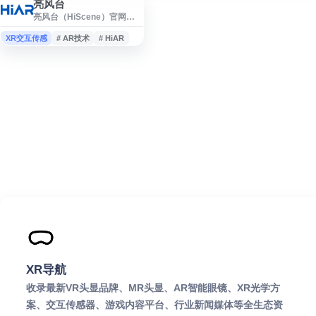
亮风台
亮风台（HiScene）官网展
示其在增强现实（AR）与人
机交互领域的技术、产品和
XR交互传感
# AR技术
# HiAR
解决方案信息。网站内容涵
盖 HiAR 相关能力、行业应
用、案例动态及企业介绍，
适合关注 AR 技术、智能终
端交互、数字化场景应用及
相关解决方案的用户了解与
参考。
XR导航
收录最新VR头显品牌、MR头显、AR智能眼镜、XR光学方
案、交互传感器、游戏内容平台、行业新闻媒体等全生态资