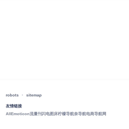
robots
sitemap
友情链接
AllEmoticon
流量刊
闪电图床
柠檬导航
奈导航
电商导航网