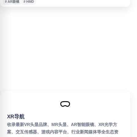
# AR眼镜
# HMD
该产品适用于增强现实展示、作业辅助等应用需求，更多爱普生增强现实眼镜
信息可在爱普生中国官网查看。
XR导航
收录最新VR头显品牌、MR头显、AR智能眼镜、XR光学方
案、交互传感器、游戏内容平台、行业新闻媒体等全生态资