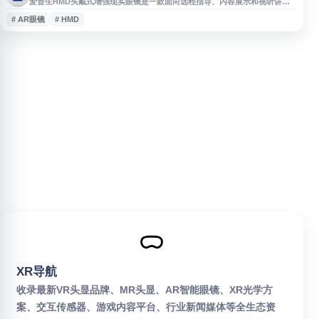
爱普生HMD头戴式增强现实眼镜是一款面向远程指导、内容展示和视听讲解
场景的AR智能眼镜，支持高清画面显示、微型显示和资料内容导入等功能。
# AR眼镜
# HMD
该产品适用于增强现实展示、作业辅助等应用需求，更多爱普生增强现实眼镜
信息可在爱普生中国官网查看。
XR导航
收录最新VR头显品牌、MR头显、AR智能眼镜、XR光学方
案、交互传感器、游戏内容平台、行业新闻媒体等全生态资