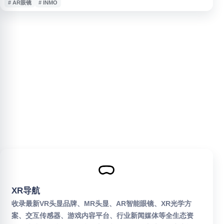
# AR眼镜
# INMO
关注AR眼镜、智能穿戴、增强现实设备和便携式智能交互体验的用户，展示
其在轻量化设计、显示交互、移动办公、影音娱乐等方向的产品与解决方案。
XR导航
收录最新VR头显品牌、MR头显、AR智能眼镜、XR光学方
案、交互传感器、游戏内容平台、行业新闻媒体等全生态资