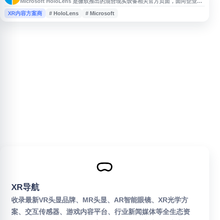
Microsoft HoloLens 是微软推出的混合现实设备相关官方页面，面向企业、
开发者与行业用户提供 HoloLens 产品信息、应用场景与解决方案介绍。页面
XR内容方案商
# HoloLens
# Microsoft
涵盖混合现实技术在制造、医疗、教育、远程协作等领域的应用，帮助用户了
解 HoloLens 设备能力、生态资源及与 Microsoft 服务的结合方式，适合需
要探索企业级混合现实应用和设备部署信息的
XR导航
收录最新VR头显品牌、MR头显、AR智能眼镜、XR光学方
案、交互传感器、游戏内容平台、行业新闻媒体等全生态资