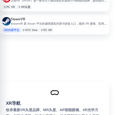
大朋VR（DPVR）是一家专注于虚拟现实头显设计与制造的品牌，提供面向游
戏、培训、教育等场景的 VR 设备解决方案。其产品涵盖无线 VR 头显和 PC
# PC VR
# VR头显
连接型 VR 头显，适用于沉浸式娱乐、教学演示及行业培训等应用需求。
SteamVR
SteamVR 是 Steam 平台的虚拟现实内容与设备入口，提供 VR 游戏、应用和
相关体验的浏览与获取服务。用户可在页面中查看支持 SteamVR 的热门作
XR内容平台
# HTC Vive
# PC VR
品、新品、优惠内容及兼容信息，适合使用 HTC Vive、Valve Index、Meta
Quest 等设备连接 PC VR 的用户查找虚拟现实资源。
XR导航
收录最新VR头显品牌、MR头显、AR智能眼镜、XR光学方