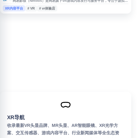
网易影核（Netvios）是网易旗下VR游戏内容发行与服务平台，专注于虚拟现
实游戏的引进、发行、本地化、运营和渠道分发。平台面向VR玩家、线下体
XR内容平台
# VR
# vr体验店
验店及行业合作伙伴，提供优质VR游戏内容矩阵、营销运营支持及线上线下
分发服务，涵盖节奏类、射击类、派对娱乐等多种VR体验，致力于降低用户
接触VR游戏的门槛并推动VR内容生态发展。
XR导航
收录最新VR头显品牌、MR头显、AR智能眼镜、XR光学方
案、交互传感器、游戏内容平台、行业新闻媒体等全生态资