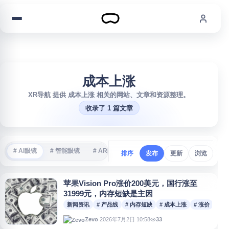
跳到内容
成本上涨
XR导航 提供 成本上涨 相关的网站、文章和资源整理。
收录了 1 篇文章
# AI眼镜
# 智能眼镜
# AR眼镜
# VR游戏
# 沉浸式体验
#
排序
发布
更新
浏览
苹果Vision Pro涨价200美元，国行涨至
31999元，内存短缺是主因
新闻资讯
# 产品线
# 内存短缺
# 成本上涨
# 涨价
2026年7月2日 10:58
33
Zevo