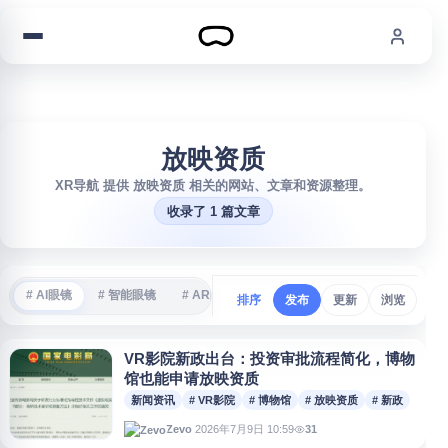
跳到内容
放映资质
XR导航 提供 放映资质 相关的网站、文章和资源整理。
收录了 1 篇文章
# AI眼镜
# 智能眼镜
# AR眼镜
# VR游戏
# 沉浸式体验
#
排序
发布
更新
浏览
VR影院新政出台：投资审批流程简化，博物
馆也能申请放映资质
新闻资讯
# VR影院
# 博物馆
# 放映资质
# 新政
2026年7月9日 10:59
31
Zevo