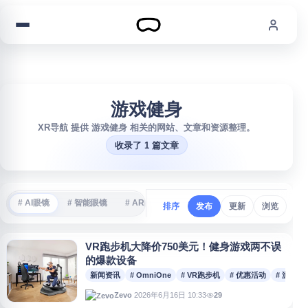
跳到内容
游戏健身
XR导航 提供 游戏健身 相关的网站、文章和资源整理。
收录了 1 篇文章
# AI眼镜
# 智能眼镜
# AR眼镜
# VR游戏
# 沉浸式体验
#
排序
发布
更新
浏览
VR跑步机大降价750美元！健身游戏两不误
的爆款设备
新闻资讯
# OmniOne
# VR跑步机
# 优惠活动
# 游戏健
2026年6月16日 10:33
29
Zevo