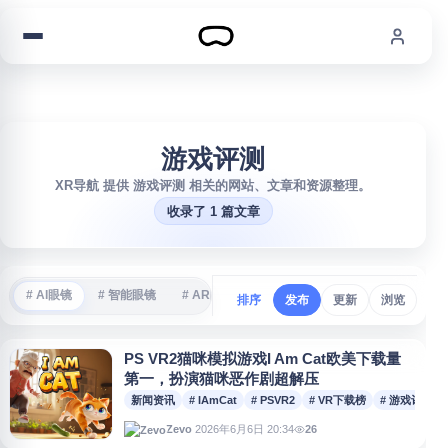
跳到内容
游戏评测
XR导航 提供 游戏评测 相关的网站、文章和资源整理。
收录了 1 篇文章
# AI眼镜
# 智能眼镜
# AR眼镜
# VR游戏
# 沉浸式体验
#
排序
发布
更新
浏览
PS VR2猫咪模拟游戏I Am Cat欧美下载量
第一，扮演猫咪恶作剧超解压
新闻资讯
# IAmCat
# PSVR2
# VR下载榜
# 游戏评测
2026年6月6日 20:34
26
Zevo