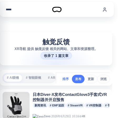
跳到内容
触觉反馈
XR导航 提供 触觉反馈 相关的网站、文章和资源整理。
收录了 1 篇文章
# AI眼镜
# 智能眼镜
# AR眼镜
# VR游戏
# 沉浸式体验
#
排序
发布
更新
浏览
日本Diver-X发布ContactGlove3手套式VR
控制器并开启预售
新闻资讯
# EMF追踪
# SteamVR
# VR控制器
# 手套式V
2026年6月29日 10:16
49
Zevo