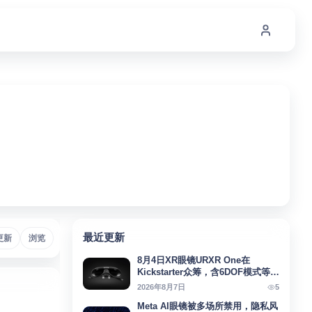
最近更新
Micro-OLED
更新
浏览
# Meta
# AI助手
# AIAgent
# SteamFrame
#
8月4日XR眼镜URXR One在
Kickstarter众筹，含6DOF模式等亮
点
5
2026年8月7日
Meta AI眼镜被多场所禁用，隐私风