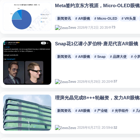
Meta签约京东方视涯，Micro-OLED
新闻资讯
# AR眼镜
# Micro-OLED
# VR头显
73
2026年7月2日 20:35
Zevo
Snap花1亿请小罗伯特·唐尼代言AR眼
新闻资讯
# AR眼镜
# Snap
# 品牌大使
# 小
37
2026年6月29日 20:20
Zevo
理湃光晶完成B+++轮融资，发力AR眼
新闻资讯
# AR眼镜
# 产业链
# 光学组件
# 
32
2026年6月27日 20:59
Zevo