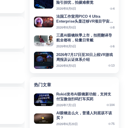
险引担忧，拍摄难察觉
4
2026年8月6日
法国工作室用PICO 4 Ultra
Enterprise头显迁移VR项目宇宙回
响
8
2026年8月6日
三星AI眼镜秋季上市，拍照翻译导
航全都有，轻量日常戴
6
2026年8月5日
2026年7月17日至30日上线VR游戏
周报及认证体系介绍
13
2026年8月5日
热门文章
Rokid发布AI眼镜新功能，支持支
付宝微信扫码打车买药
104
2026年7月1日
AI眼镜这么火，普通人到底该不该
买？
75
2026年6月20日