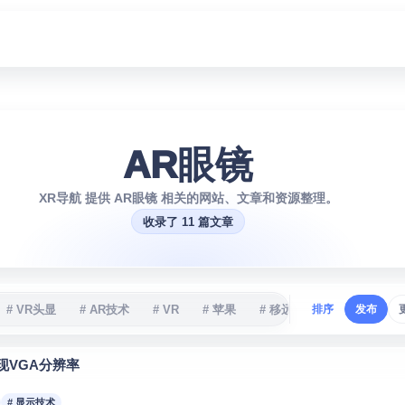
AR眼镜
XR导航 提供 AR眼镜 相关的网站、文章和资源整理。
收录了 11 篇文章
# VR头显
# AR技术
# VR
# 苹果
# 移远通信
排序
# XR
发布
# 
实现VGA分辨率
# 显示技术