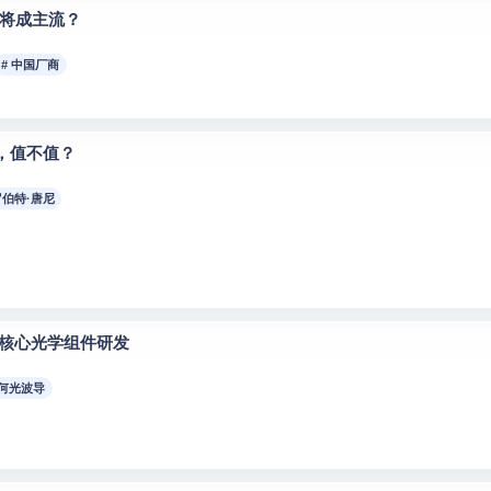
眼镜将成主流？
# 中国厂商
镜，值不值？
罗伯特·唐尼
镜核心光学组件研发
几何光波导