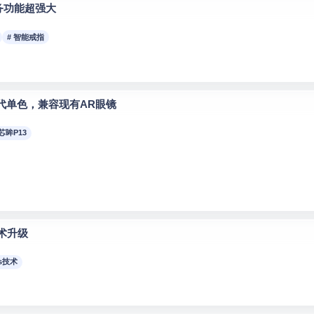
商务功能超强大
# 智能戒指
代单色，兼容现有AR眼镜
 芯眸P13
技术升级
cs技术