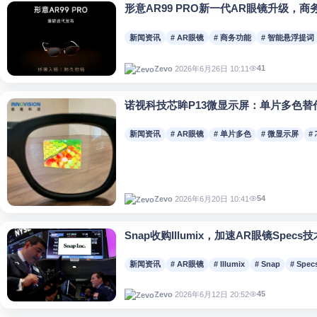
形意AR99 PRO新一代AR眼镜升级，
新闻资讯
# AR眼镜
# 商务功能
# 智能悬浮提词
41
2026年6月26日 10:11
Zevo
诺视科技芯眸P13微显示屏：单片多色替
新闻资讯
# AR眼镜
# 单片多色
# 微显示屏
#
54
2026年6月20日 10:41
Zevo
Snap收购Illumix，加速AR眼镜Specs
新闻资讯
# AR眼镜
# Illumix
# Snap
# Spe
45
2026年6月12日 20:52
Zevo