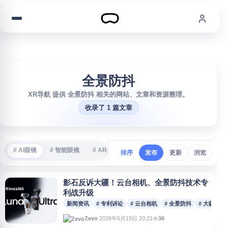
跳到内容
全景防抖
XR导航 提供 全景防抖 相关的网站、文章和资源整理。
收录了 1 篇文章
# AI眼镜
# 智能眼镜
# AR眼镜
# VR游戏
# 沉浸式体验
#
排序
发布
更新
浏览
影石反诉大疆！云台相机、全景防抖技术专
利战升级
新闻资讯
# 专利诉讼
# 云台相机
# 全景防抖
# 大疆
2026年6月19日 20:21
36
Zevo